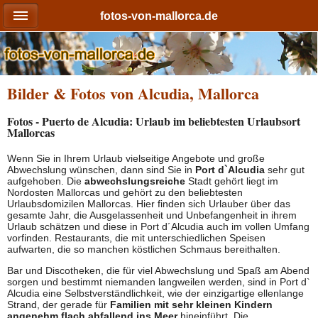
fotos-von-mallorca.de
Bilder & Fotos von Alcudia, Mallorca
Fotos - Puerto de Alcudia: Urlaub im beliebtesten Urlaubsort
Mallorcas
Wenn Sie in Ihrem Urlaub vielseitige Angebote und große
Abwechslung wünschen, dann sind Sie in
Port d`Alcudia
sehr gut
aufgehoben. Die
abwechslungsreiche
Stadt gehört liegt im
Nordosten Mallorcas und gehört zu den beliebtesten
Urlaubsdomizilen Mallorcas. Hier finden sich Urlauber über das
gesamte Jahr, die Ausgelassenheit und Unbefangenheit in ihrem
Urlaub schätzen und diese in Port d´Alcudia auch im vollen Umfang
vorfinden. Restaurants, die mit unterschiedlichen Speisen
aufwarten, die so manchen köstlichen Schmaus bereithalten.
Bar und Discotheken, die für viel Abwechslung und Spaß am Abend
sorgen und bestimmt niemanden langweilen werden, sind in Port d`
Alcudia eine Selbstverständlichkeit, wie der einzigartige ellenlange
Strand, der gerade für
Familien mit sehr kleinen Kindern
angenehm flach abfallend ins Meer
hineinführt. Die