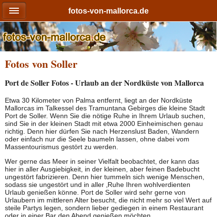
fotos-von-mallorca.de
Fotos von Soller
Port de Soller Fotos - Urlaub an der Nordküste von Mallorca
Etwa 30 Kilometer von Palma entfernt, liegt an der Nordküste
Mallorcas im Talkessel des Tramuntana Gebirges die kleine Stadt
Port de Soller. Wenn Sie die nötige Ruhe in Ihrem Urlaub suchen,
sind Sie in der kleinen Stadt mit etwa 2000 Einheimischen genau
richtig. Denn hier dürfen Sie nach Herzenslust Baden, Wandern
oder einfach nur die Seele baumeln lassen, ohne dabei vom
Massentourismus gestört zu werden.
Wer gerne das Meer in seiner Vielfalt beobachtet, der kann das
hier in aller Ausgiebigkeit, in der kleinen, aber feinen Badebucht
ungestört fabrizieren. Denn hier tummeln sich wenige Menschen,
sodass sie ungestört und in aller ‚Ruhe Ihren wohlverdienten
Urlaub genießen könne. Port de Soller wird sehr gerne von
Urlaubern im mittleren Alter besucht, die nicht mehr so viel Wert auf
steile Partys legen, sondern lieber gediegen in einem Restaurant
oder in einer Bar den Abend genießen möchten.